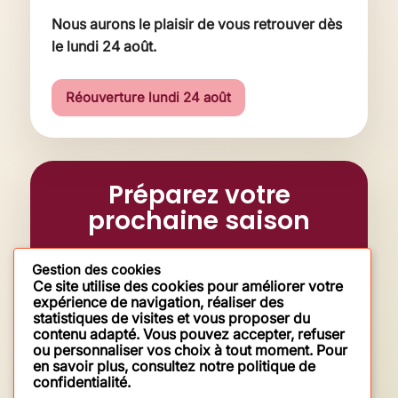
Nous aurons le plaisir de vous retrouver dès
le lundi 24 août.
Réouverture lundi 24 août
Préparez votre
prochaine saison
En attendant notre retour, découvrez notre
Gestion des cookies
programme des activités et notre
Ce site utilise des cookies pour améliorer votre
expérience de navigation, réaliser des
programme des événements pour cette
statistiques de visites et vous proposer du
prochaine saison !
contenu adapté. Vous pouvez accepter, refuser
ou personnaliser vos choix à tout moment. Pour
en savoir plus, consultez notre politique de
confidentialité.
Programme des activités
→